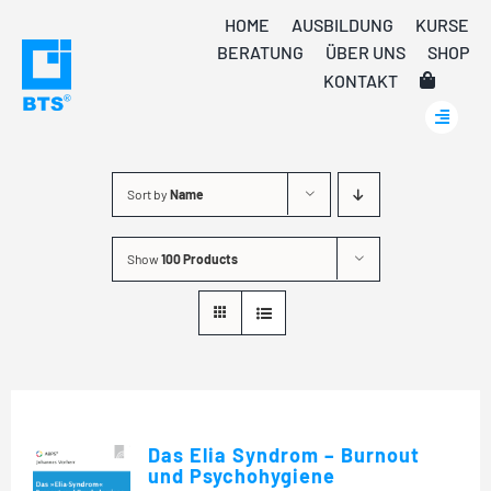
Skip
HOME
AUSBILDUNG
KURSE
to
BERATUNG
ÜBER UNS
SHOP
content
KONTAKT
Sort by
Name
Show
100 Products
Das Elia Syndrom – Burnout
und Psychohygiene