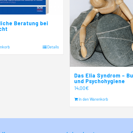
liche Beratung bei
cht
enkorb
Details
Das Elia Syndrom – B
und Psychohygiene
14,00
€
In den Warenkorb