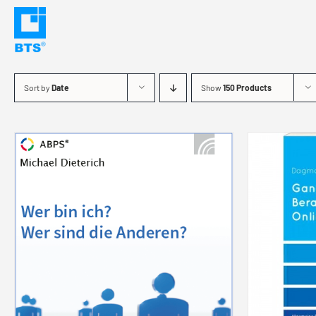
Skip
to
content
Sort by
Date
Show
150 Products