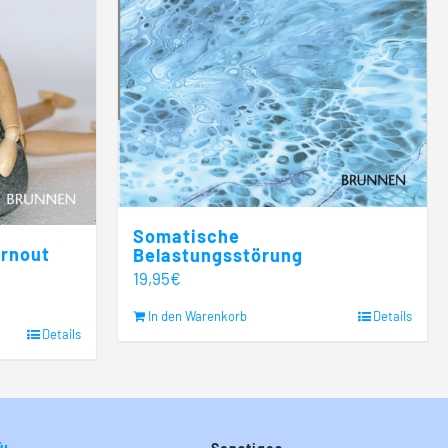
Somatische
urnout
Belastungsstörung
19,95
€
In den Warenkorb
Details
Details