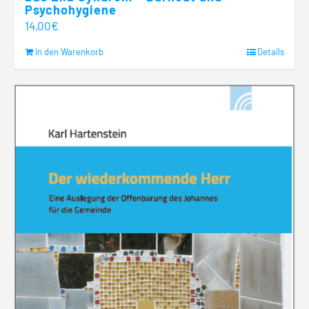
Psychohygiene
14,00
€
In den Warenkorb
Details