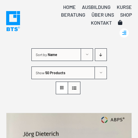
Skip
HOME
AUSBILDUNG
KURSE
to
BERATUNG
ÜBER UNS
SHOP
content
KONTAKT
Sort by
Name
Show
50 Products