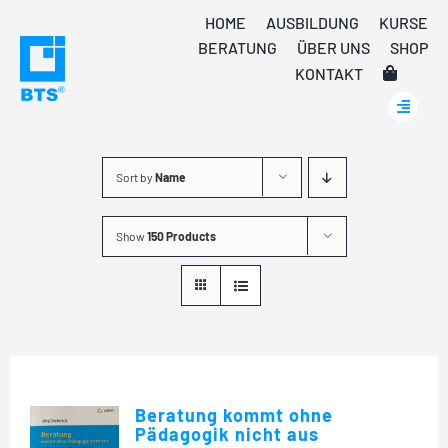
Skip
HOME
AUSBILDUNG
KURSE
to
BERATUNG
ÜBER UNS
SHOP
content
KONTAKT
Sort by
Name
Show
150 Products
Beratung kommt ohne
Pädagogik nicht aus