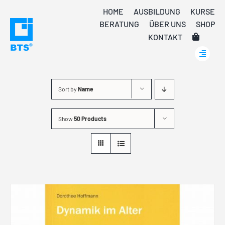
Skip
HOME
AUSBILDUNG
KURSE
to
BERATUNG
ÜBER UNS
SHOP
content
KONTAKT
Sort by
Name
Show
50 Products