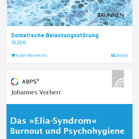
Somatische Belastungsstörung
19,95
€
In den Warenkorb
Details