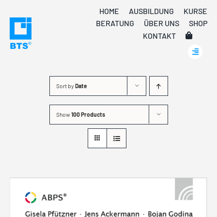
Skip
HOME
AUSBILDUNG
KURSE
to
BERATUNG
ÜBER UNS
SHOP
content
KONTAKT
Sort by
Date
Show
100 Products