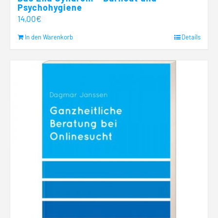
Psychohygiene
14,00
€
In den Warenkorb
Details