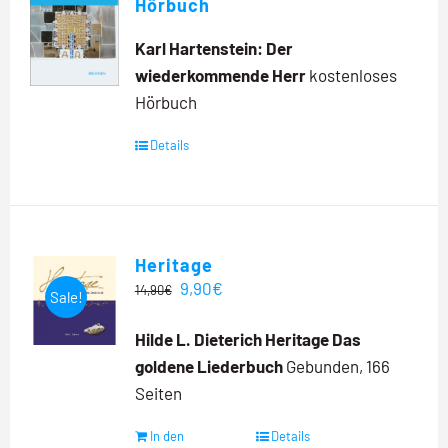
Hörbuch
Karl Hartenstein: Der
wiederkommende Herr
kostenloses
Hörbuch
Details
Heritage
Ursprünglicher
Aktueller
9,90
€
14,90
€
Sale!
Preis
Preis
Hilde L. Dieterich
Heritage
Das
war:
ist:
goldene Liederbuch
Gebunden, 166
14,90€
9,90€.
Seiten
In den
Details