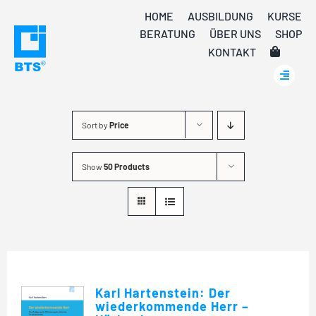
Skip
HOME
AUSBILDUNG
KURSE
to
BERATUNG
ÜBER UNS
SHOP
content
KONTAKT
Sort by
Price
Show
50 Products
Karl Hartenstein: Der
wiederkommende Herr –