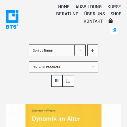
Skip
HOME
AUSBILDUNG
KURSE
to
BERATUNG
ÜBER UNS
SHOP
content
KONTAKT
Sort by
Name
Show
50 Products