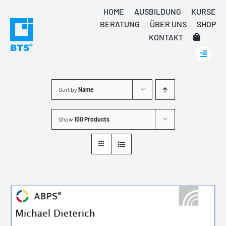
Skip
HOME
AUSBILDUNG
KURSE
to
BERATUNG
ÜBER UNS
SHOP
content
KONTAKT
Sort by
Name
Show
100 Products