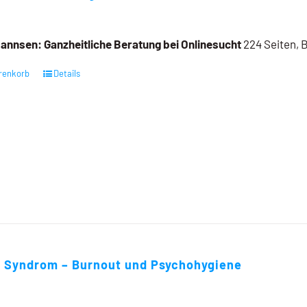
annsen:
Ganzheitliche Beratung bei Onlinesucht
224 Seiten, 
renkorb
Details
a Syndrom – Burnout und Psychohygiene