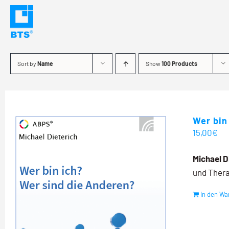
Skip
to
content
Sort by
Name
Show
100 Products
Wer bin
15,00
€
Michael D
und Thera
In den Wa