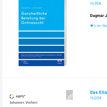
14,95
€
Dagmar J
In den Wa
Das Eli
14,00
€