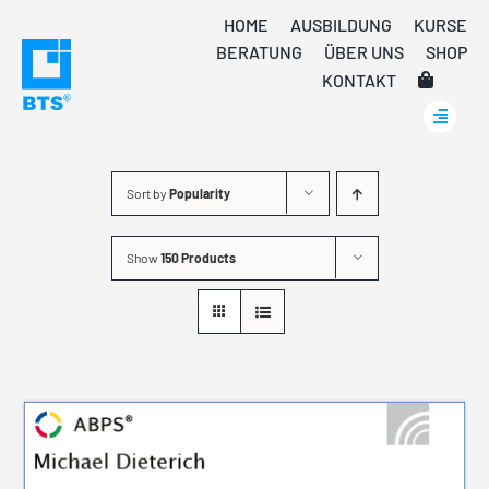
Skip
HOME
AUSBILDUNG
KURSE
to
BERATUNG
ÜBER UNS
SHOP
content
KONTAKT
Sort by
Popularity
Show
150 Products