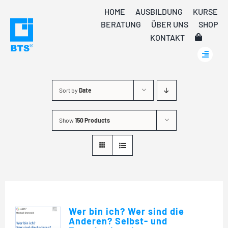
Skip
HOME
AUSBILDUNG
KURSE
to
BERATUNG
ÜBER UNS
SHOP
content
KONTAKT
Sort by
Date
Show
150 Products
Wer bin ich? Wer sind die
Anderen? Selbst- und