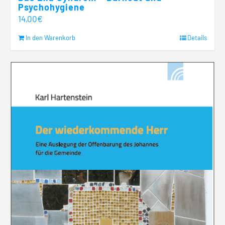
Psychohygiene
14,00
€
In den Warenkorb
Details