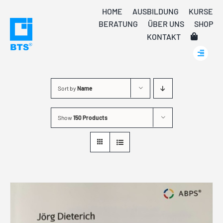
Skip
HOME
AUSBILDUNG
KURSE
to
BERATUNG
ÜBER UNS
SHOP
content
KONTAKT
Sort by
Name
Show
150 Products