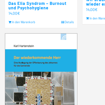
Das Elia Syndrom – Burnout
wieder e
und Psychohygiene
14,00
€
14,00
€
In den War
In den Warenkorb
Details