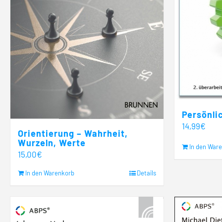
Persönli
14,99
€
Orientierung – Wahrheit,
Wurzeln, Werte
In den War
15,00
€
In den Warenkorb
Details