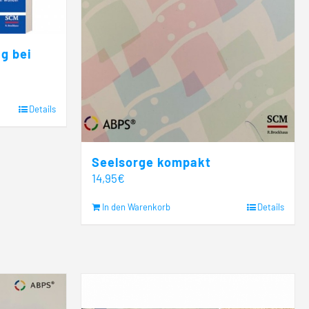
g bei
Details
Seelsorge kompakt
14,95
€
In den Warenkorb
Details