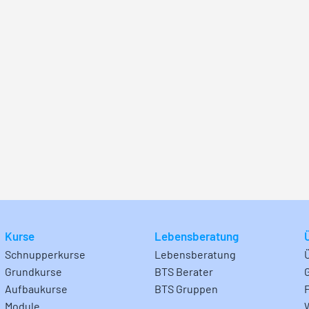
Kurse
Lebensberatung
Schnupperkurse
Lebensberatung
Grundkurse
BTS Berater
Aufbaukurse
BTS Gruppen
Module