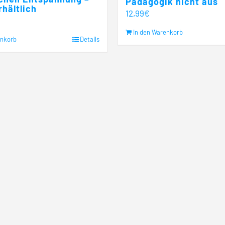
Pädagogik nicht aus
rhältlich
12,99
€
In den Warenkorb
enkorb
Details