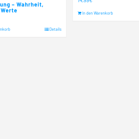
rung – Wahrheit,
 Werte
In den Warenkorb
enkorb
Details