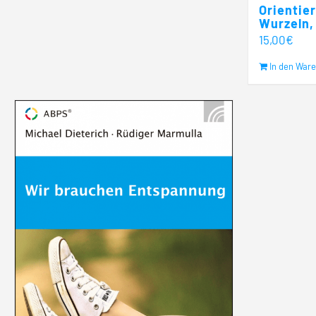
Orientie
Wurzeln,
15,00
€
In den War