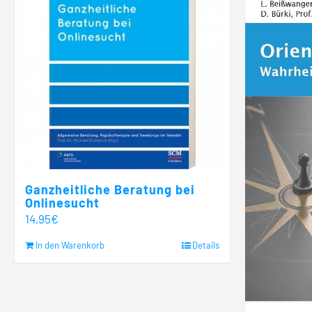
Ganzheitliche Beratung bei
Onlinesucht
14,95
€
In den Warenkorb
Details