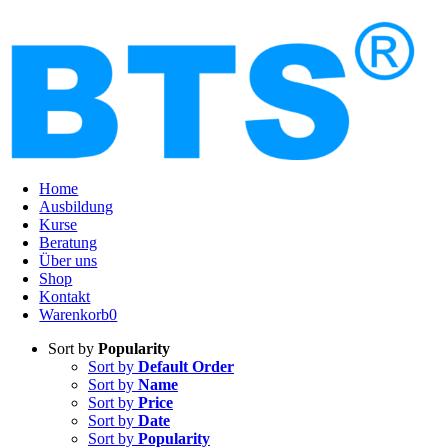
Home
Ausbildung
Kurse
Beratung
Über uns
Shop
Kontakt
Warenkorb
0
Sort by
Popularity
Sort by
Default Order
Sort by
Name
Sort by
Price
Sort by
Date
Sort by
Popularity