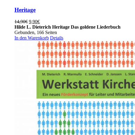
Heritage
Ursprünglicher
Aktueller
14,90
€
9,90
€
Preis
Preis
Hilde L. Dieterich
Heritage
Das goldene Liederbuch
war:
ist:
Gebunden, 166 Seiten
14,90€
9,90€.
In den Warenkorb
Details