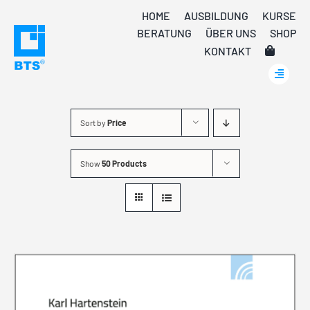
Skip
HOME
AUSBILDUNG
KURSE
to
BERATUNG
ÜBER UNS
SHOP
content
KONTAKT
Sort by
Price
Show
50 Products