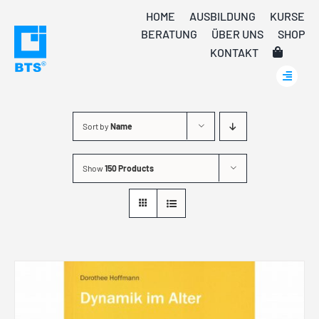
Skip
HOME
AUSBILDUNG
KURSE
to
BERATUNG
ÜBER UNS
SHOP
content
KONTAKT
Sort by
Name
Show
150 Products