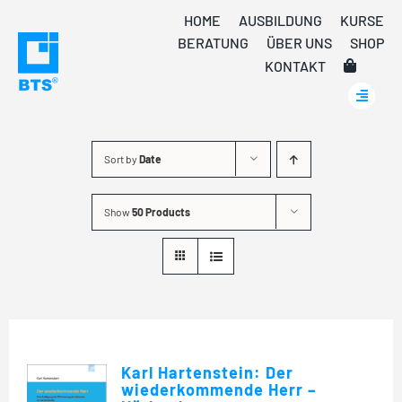
Skip
HOME
AUSBILDUNG
KURSE
to
BERATUNG
ÜBER UNS
SHOP
content
KONTAKT
Sort by
Date
Show
50 Products
Karl Hartenstein: Der
wiederkommende Herr –