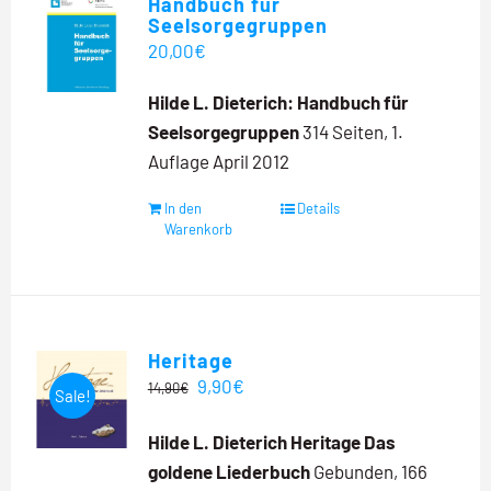
Handbuch für
Seelsorgegruppen
20,00
€
Hilde L. Dieterich:
Handbuch für
Seelsorgegruppen
314 Seiten, 1.
Auflage April 2012
In den
Details
Warenkorb
Heritage
Ursprünglicher
Aktueller
9,90
€
14,90
€
Sale!
Preis
Preis
Hilde L. Dieterich
Heritage
Das
war:
ist:
goldene Liederbuch
Gebunden, 166
14,90€
9,90€.